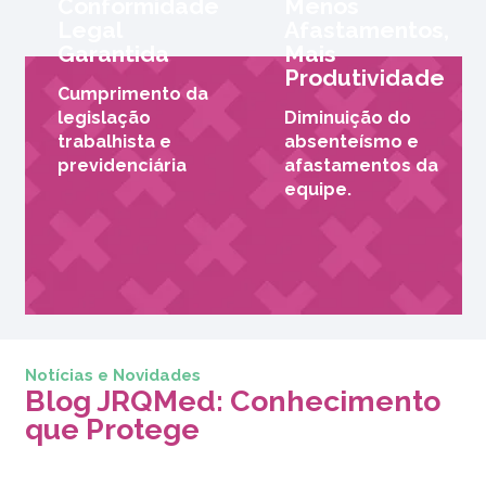
Conformidade
Menos
Legal
Afastamentos,
Garantida
Mais
Produtividade
Cumprimento da
legislação
Diminuição do
trabalhista e
absenteísmo e
previdenciária
afastamentos da
equipe.
Notícias e Novidades
Blog JRQMed: Conhecimento
que Protege