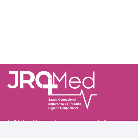
Saiba mais
A
JRQMed
é integrada aos processos de Segurança
do Trabalho e Higiene Ocupacional da JRQ Master.