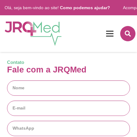
Olá, seja bem-vindo ao site!
Como podemos ajudar?
Acomp
Contato
Fale com a JRQMed
Nome
*
E-
mail
*
WhatsApp