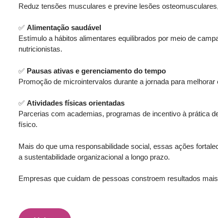
R
e
d
u
z
ten
sõ
e
s
muscula
res e previne lesões osteomusculares,
✅
Alimentação saudável
Estímulo a hábitos alimentares equilibrados por meio de cam
nutricionistas.
✅
Pausas ativas e gerenciamento do tempo
P
romoção de microintervalos durante a jornada para melhorar o
✅
Atividades físicas orientadas
Parcerias com academias, programas de incentivo à prática de
físico.
Mais do que uma responsabilidade social, essas ações f
o
rtal
a sustentabilidade organizacional a longo prazo.
Empresas que cuidam de pessoas constroem resultados mais 