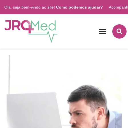
Olá, seja bem-vindo ao site!
Como podemos ajudar?
Acompanh